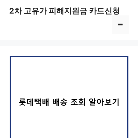
컨
2차 고유가 피해지원금 카드신청
텐
츠
메
로
건
너
뉴
뛰
기