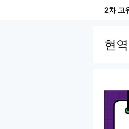
컨
2차 고
텐
츠
로
건
너
현역
뛰
기