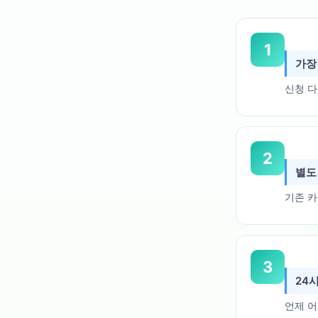
1
가장
신청 다
2
별도
기존 카
3
24
언제 