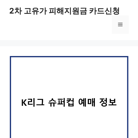
컨
2차 고유가 피해지원금 카드신청
텐
츠
메
로
건
너
뉴
뛰
기