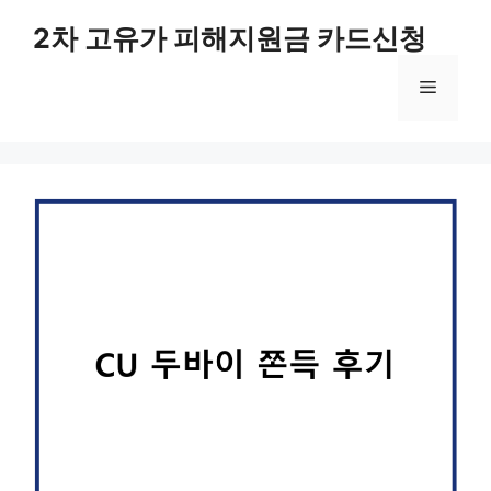
컨
2차 고유가 피해지원금 카드신청
텐
츠
메
로
건
너
뉴
뛰
기