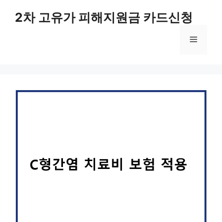
컨
2차 고유가 피해지원금 카드신청
텐
츠
메
로
건
너
뉴
뛰
기