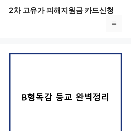
컨
2차 고유가 피해지원금 카드신청
텐
츠
메
로
건
너
뉴
뛰
기