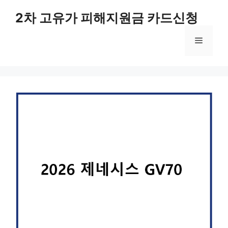
컨
2차 고유가 피해지원금 카드신청
텐
츠
메
로
건
너
뉴
뛰
기