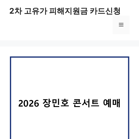
컨
2차 고유가 피해지원금 카드신청
텐
츠
메
로
건
너
뉴
뛰
기