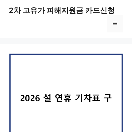
컨
2차 고유가 피해지원금 카드신청
텐
츠
메
로
건
너
뉴
뛰
기