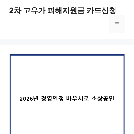
컨
2차 고유가 피해지원금 카드신청
텐
츠
메
로
건
너
뉴
뛰
기