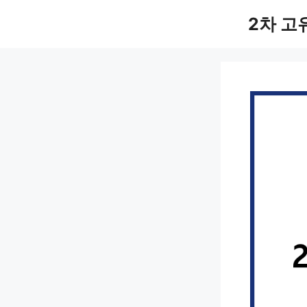
컨
2차 고
텐
츠
로
건
너
뛰
기