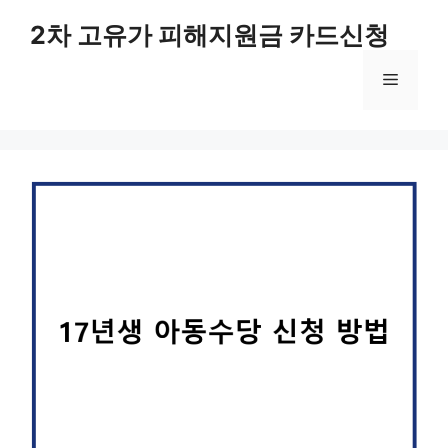
컨
2차 고유가 피해지원금 카드신청
텐
츠
메
로
건
너
뉴
뛰
기