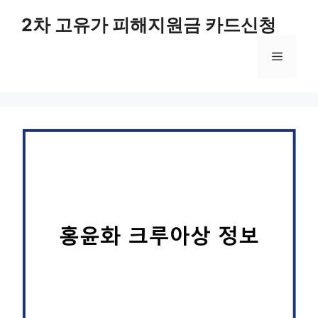
컨
2차 고유가 피해지원금 카드신청
텐
츠
메
로
건
너
뉴
뛰
기