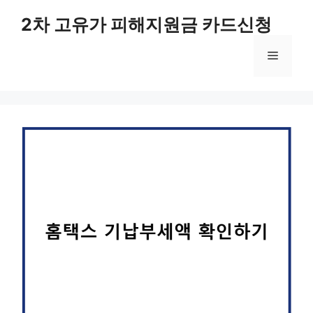
컨
2차 고유가 피해지원금 카드신청
텐
츠
메
로
건
너
뉴
뛰
기