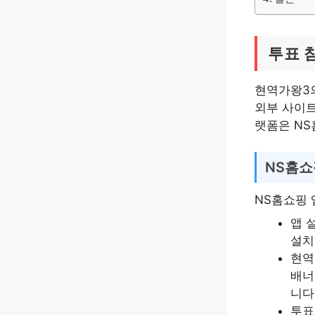
투표 
현역가왕3의
외부 사이트
랫폼은 NS
NS홈쇼
NS홈쇼핑 
앱 
설치
현역
배너
니다
투표