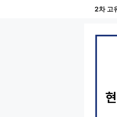
컨
2차 고
텐
츠
로
건
너
뛰
기