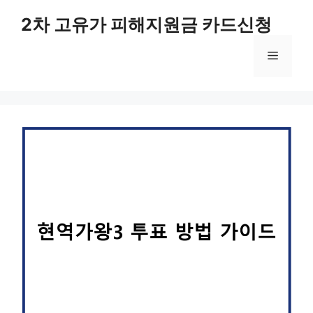
컨
2차 고유가 피해지원금 카드신청
텐
츠
메
로
건
너
뉴
뛰
기