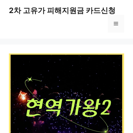
컨
2차 고유가 피해지원금 카드신청
텐
츠
메
로
건
너
뉴
뛰
기