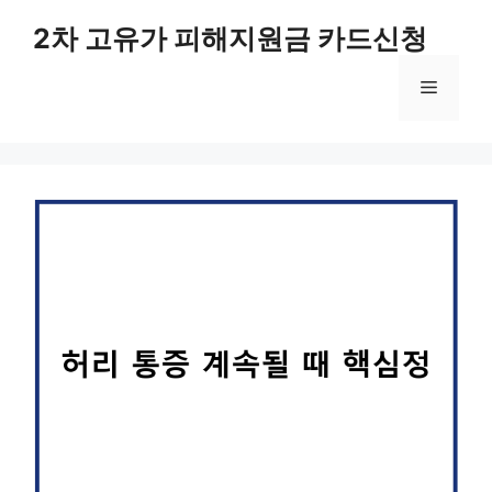
컨
2차 고유가 피해지원금 카드신청
텐
츠
메
로
건
너
뉴
뛰
기