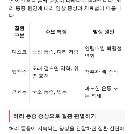
면서 신경을 눌러 증상이 나타나는 질환입니다. 허
리 통증 원인에 따라 임상 증상과 치료법이 다릅니
다.
질환
주요 특징
발생 원인
구분
연령대별 퇴행성
디스크
급성 통증, 다리 저림
변화
오래 걸으면 악화, 쉬
협착증
척추관 뼈 증식
면 호전
과도한 운동 또
근육통
국소 통증, 압통
는 좌세
허리 통증 증상으로 질환 판별하기
허리 통증이 지속되는 양상을 관찰하면 질환 진단에