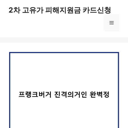
컨
2차 고유가 피해지원금 카드신청
텐
츠
메
로
건
너
뉴
뛰
기