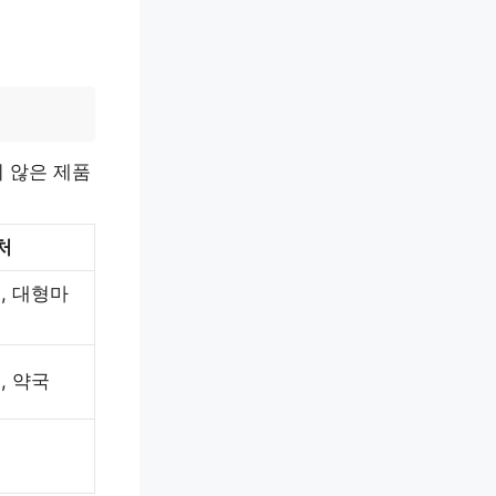
 않은 제품
처
, 대형마
, 약국
몰