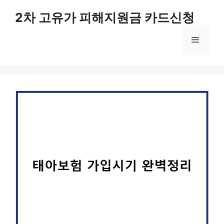
컨
2차 고유가 피해지원금 카드신청
텐
츠
메
로
건
너
뉴
뛰
기