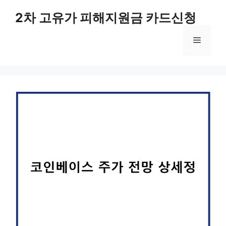
컨
2차 고유가 피해지원금 카드신청
텐
츠
메
로
건
너
뉴
뛰
기