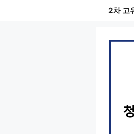
컨
2차 고
텐
츠
로
건
너
뛰
기