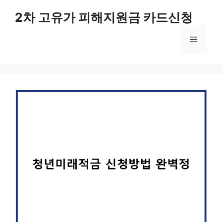
컨
2차 고유가 피해지원금 카드신청
텐
츠
메
로
건
너
뉴
뛰
기