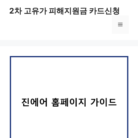
컨
2차 고유가 피해지원금 카드신청
텐
츠
메
로
건
너
뉴
뛰
기