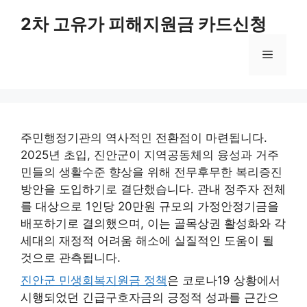
컨
2차 고유가 피해지원금 카드신청
텐
츠
메
로
건
너
뉴
뛰
기
주민행정기관의 역사적인 전환점이 마련됩니다.
2025년 초입, 진안군이 지역공동체의 융성과 거주
민들의 생활수준 향상을 위해 전무후무한 복리증진
방안을 도입하기로 결단했습니다. 관내 정주자 전체
를 대상으로 1인당 20만원 규모의 가정안정기금을
배포하기로 결의했으며, 이는 골목상권 활성화와 각
세대의 재정적 어려움 해소에 실질적인 도움이 될
것으로 관측됩니다.
진안군 민생회복지원금 정책
은 코로나19 상황에서
시행되었던 긴급구호자금의 긍정적 성과를 근간으