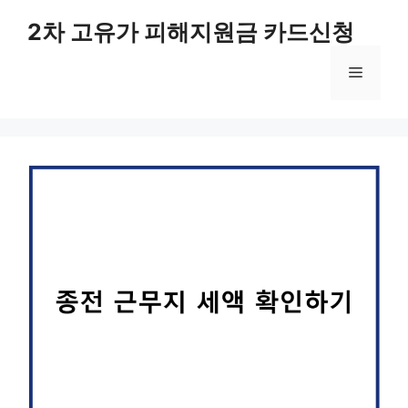
컨
2차 고유가 피해지원금 카드신청
텐
츠
메
로
건
너
뉴
뛰
기