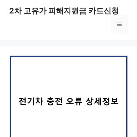
컨
2차 고유가 피해지원금 카드신청
텐
츠
메
로
건
너
뉴
뛰
기