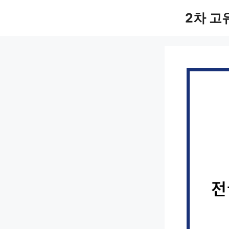
컨
2차 고
텐
츠
로
건
너
뛰
기