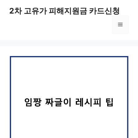
컨
2차 고유가 피해지원금 카드신청
텐
츠
메
로
건
너
뉴
뛰
기