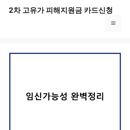
컨
2차 고유가 피해지원금 카드신청
텐
츠
메
로
건
너
뉴
뛰
기