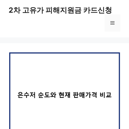
컨
2차 고유가 피해지원금 카드신청
텐
츠
메
로
건
너
뉴
뛰
기