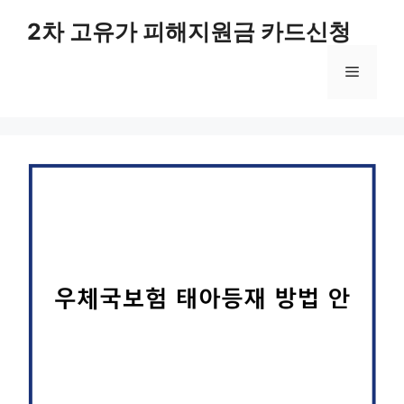
컨
2차 고유가 피해지원금 카드신청
텐
츠
메
로
건
너
뉴
뛰
기