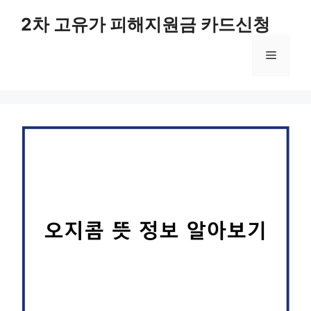
컨
2차 고유가 피해지원금 카드신청
텐
츠
메
로
건
너
뉴
뛰
기