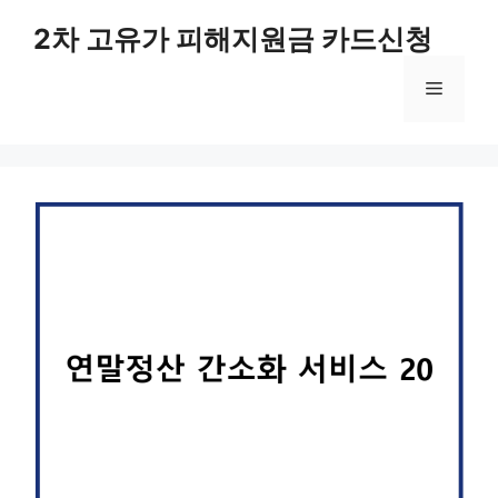
컨
2차 고유가 피해지원금 카드신청
텐
츠
메
로
건
너
뉴
뛰
기