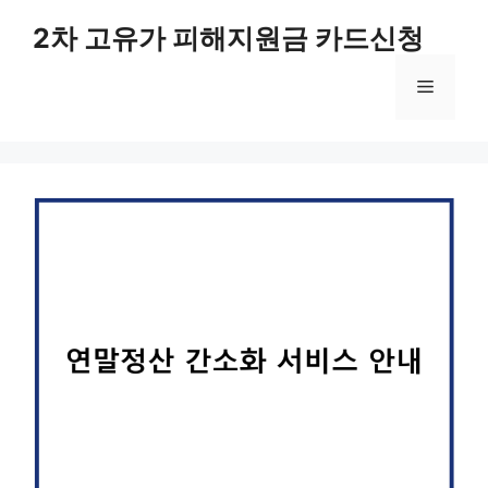
컨
2차 고유가 피해지원금 카드신청
텐
츠
메
로
건
너
뉴
뛰
기