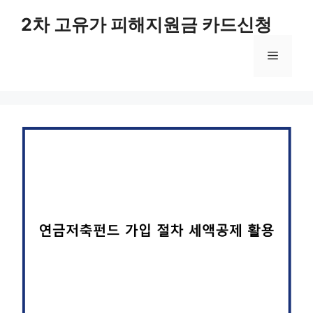
컨
2차 고유가 피해지원금 카드신청
텐
츠
메
로
건
너
뉴
뛰
기