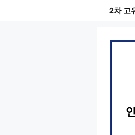
컨
2차 고
텐
츠
로
건
너
뛰
기