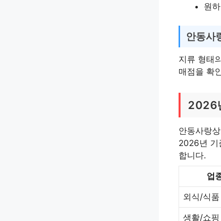
원하
안동사랑
지류 형태의
매점을 확인
202
안동사랑상품
2026년 
합니다.
업
외식/식품
생활/쇼핑