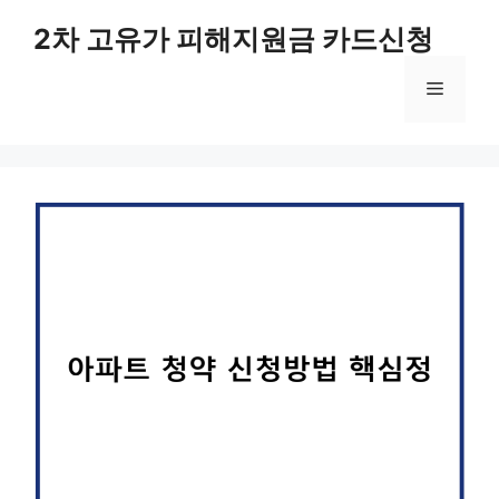
컨
2차 고유가 피해지원금 카드신청
텐
츠
메
로
건
너
뉴
뛰
기