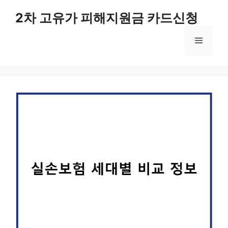
컨
2차 고유가 피해지원금 카드신청
텐
츠
메
로
건
너
뉴
뛰
기