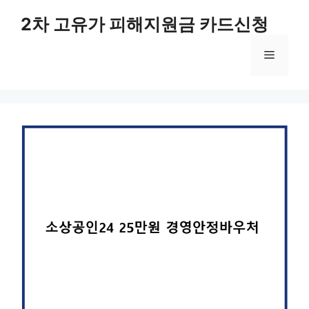
컨
2차 고유가 피해지원금 카드신청
텐
츠
메
로
건
너
뉴
뛰
기