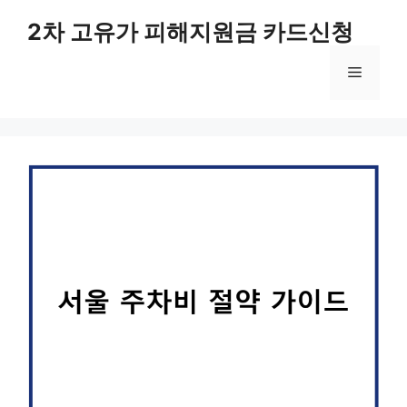
컨
2차 고유가 피해지원금 카드신청
텐
츠
메
로
건
너
뉴
뛰
기