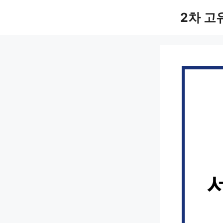
컨
2차 고
텐
츠
로
건
너
뛰
기