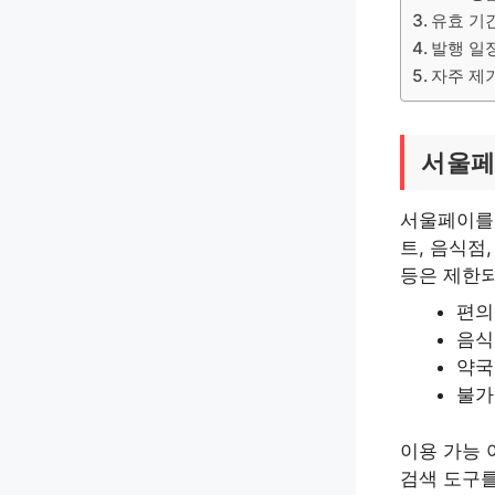
유효 기
발행 일
자주 제
서울페
서울페이를 
트, 음식점
등은 제한되
편의점
음식
약국
불가
이용 가능 
검색 도구를