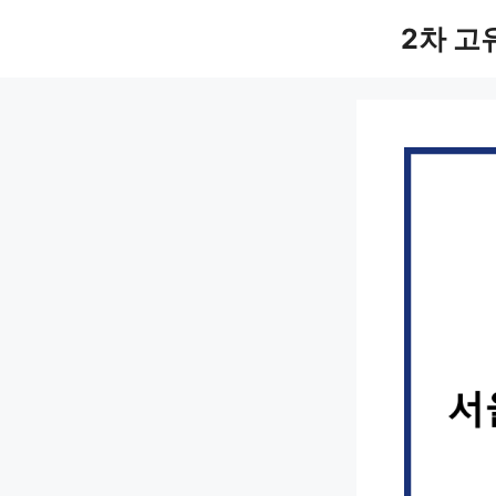
컨
2차 고
텐
츠
로
건
너
뛰
기