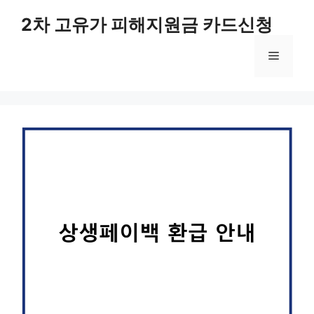
컨
2차 고유가 피해지원금 카드신청
텐
츠
메
로
건
너
뉴
뛰
기