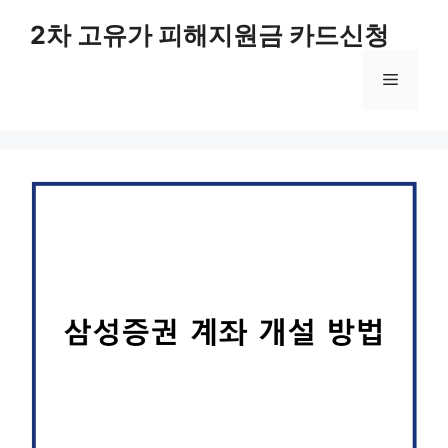
컨
2차 고유가 피해지원금 카드신청
텐
츠
메
로
건
너
뉴
뛰
기