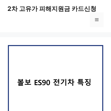
컨
2차 고유가 피해지원금 카드신청
텐
츠
메
로
건
너
뉴
뛰
기