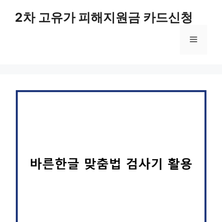
컨
2차 고유가 피해지원금 카드신청
텐
츠
메
로
건
너
뉴
뛰
기