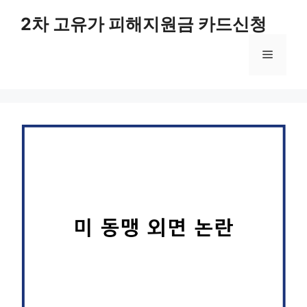
컨
2차 고유가 피해지원금 카드신청
텐
츠
메
로
건
너
뉴
뛰
기